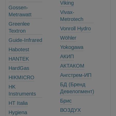
Viking
Gossen-
Vivax-
Metrawatt
Metrotech
Greenlee
Vonroll Hydro
Textron
Wöhler
Guide-Infrared
Yokogawa
Habotest
АКИП
HANTEK
АКТАКОМ
HardGas
Ангстрем-ИП
HIKMICRO
БД (Бренд
HK
Девелопмент)
Instruments
Брис
HT Italia
ВОЗДУХ
Hygiena