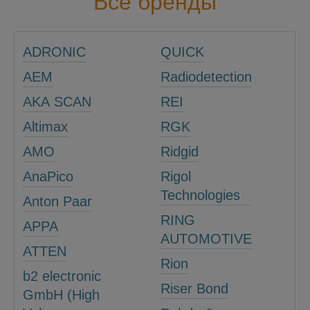
Все бренды
ADRONIC
QUICK
AEM
Radiodetection
AKA SCAN
REI
Altimax
RGK
AMO
Ridgid
AnaPico
Rigol
Technologies
Anton Paar
RING
APPA
AUTOMOTIVE
ATTEN
Rion
b2 electronic
Riser Bond
GmbH (High