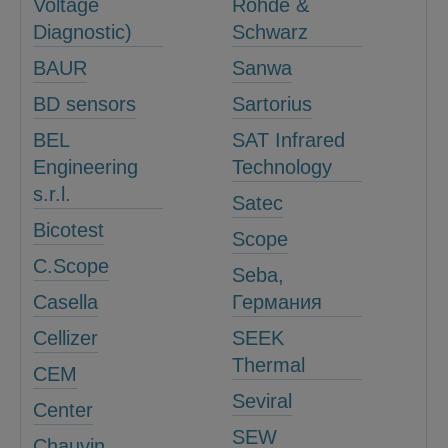
Voltage
Rohde &
Diagnostic)
Schwarz
BAUR
Sanwa
BD sensors
Sartorius
BEL
SAT Infrared
Engineering
Technology
s.r.l.
Satec
Bicotest
Scope
C.Scope
Seba,
Casella
Германия
Cellizer
SEEK
Thermal
CEM
Seviral
Center
SEW
Chauvin