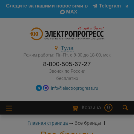
Следите за нашими новостями в
Telegram
и
MAX
Тула
Режим работы: Пн-Пт, с 9-30 до 18-00, мск
8-800-505-67-27
Звонок по России
бесплатно
info@electroprogress.ru
Корзина
0
Главная страница
Все бренды