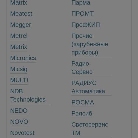
Matrix
Парма
Meatest
ПРОМТ
Megger
ПрофКИП
Metrel
Прочие
(зарубежные
Metrix
приборы)
Micronics
Радио-
Micsig
Сервис
MULTI
РАДИУС
NDB
Автоматика
Technologies
РОСМА
NEDO
Рэлсиб
NOVO
Светосервис
Novotest
ТМ