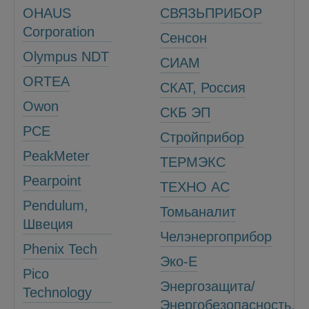
OHAUS
СВЯЗЬПРИБОР
Corporation
Сенсон
Olympus NDT
СИАМ
ORTEA
СКАТ, Россия
Owon
СКБ ЭП
PCE
Стройприбор
PeakMeter
ТЕРМЭКС
Pearpoint
ТЕХНО АС
Pendulum,
Томьаналит
Швеция
Челэнергоприбор
Phenix Tech
Эко-Е
Pico
Энергозащита/
Technology
Энергобезопасность,