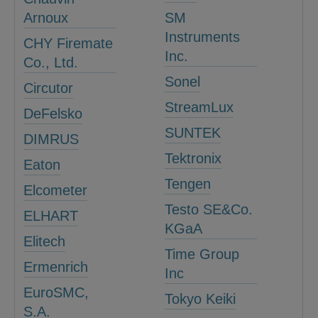
Arnoux
SM
Instruments
CHY Firemate
Inc.
Co., Ltd.
Sonel
Circutor
StreamLux
DeFelsko
SUNTEK
DIMRUS
Tektronix
Eaton
Tengen
Elcometer
Testo SE&Co.
ELHART
KGaA
Elitech
Time Group
Ermenrich
Inc
EuroSMC,
Tokyo Keiki
S.A.