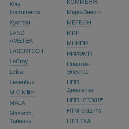
КОММЕНЖ
Klay
Instruments
Марс-Энерго
Kyoritsu
МЕГЕОН
LAND
МИР
AMETEK
МНИПИ
LASERTECH
НИИЭМП
LeCroy
Новатек-
Leica
Электро
Levenhuk
НПП
Динамика
M.C.Miller
НПП “СТЭЛЛ”
MALА
НТМ-Защита
Mastech,
Тайвань
НТП ТКА