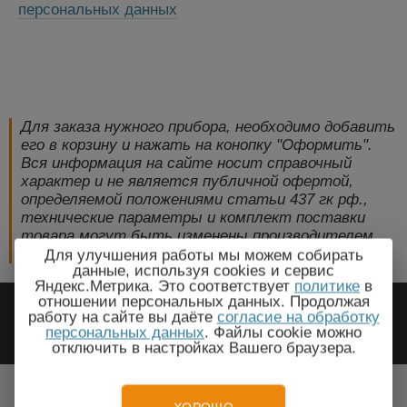
персональных данных
Для заказа нужного прибора, необходимо добавить
его в корзину и нажать на конопку "Оформить".
Вся информация на сайте носит справочный
характер и не является публичной офертой,
определяемой положениями статьи 437 гк рф.,
технические параметры и комплект поставки
товара могут быть изменены производителем
без предварительного уведомления!
Для улучшения работы мы можем собирать
данные, используя cookies и сервис
Яндекс.Метрика. Это соответствует
политике
в
2009-2026 © ЭлектроПрогресс -
отношении персональных данных. Продолжая
работу на сайте вы даёте
согласие на обработку
Электротехническое оборудование
персональных данных
. Файлы cookie можно
отключить в настройках Вашего браузера.
Тула, Тульская область
Все города