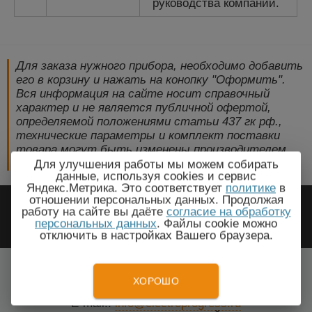
руководства компании.
Для заказа нужного прибора, необходимо добавить
его в корзину и нажать на конопку "Оформить".
Вся информация на сайте носит справочный
характер и не является публичной офертой,
определяемой положениями статьи 437 гк рф.,
технические параметры и комплект поставки
товара могут быть изменены производителем
без предварительного уведомления!
Для улучшения работы мы можем собирать
данные, используя cookies и сервис
Яндекс.Метрика. Это соответствует
политике
в
2009-2026 © ЭлектроПрогресс -
отношении персональных данных. Продолжая
работу на сайте вы даёте
согласие на обработку
Электротехническое оборудование
персональных данных
. Файлы cookie можно
отключить в настройках Вашего браузера.
Тула, Тульская область
Все города
ХОРОШО
Тел.: +7(499) 648-87-27
E-mail.:
info@electroprogress.ru