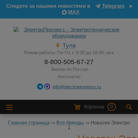
Следите за нашими новостями в
Telegram
и
MAX
Тула
Режим работы: Пн-Пт, с 9-30 до 18-00, мск
8-800-505-67-27
Звонок по России
бесплатно
info@electroprogress.ru
Корзина
0
Главная страница
Все бренды
Новатек-Электро