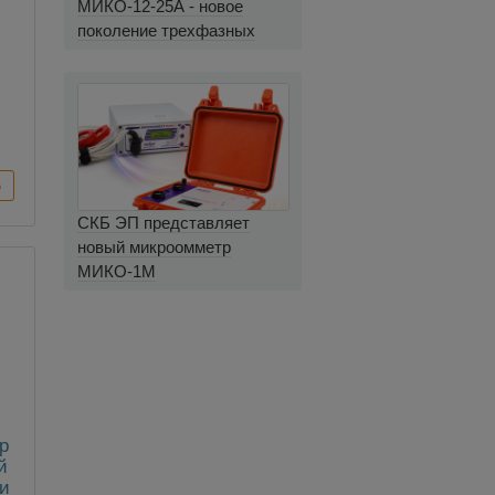
МИКО-12-25А - новое
поколение трехфазных
миллиомметров
СКБ ЭП представляет
новый микроомметр
МИКО-1М
р
й
 и