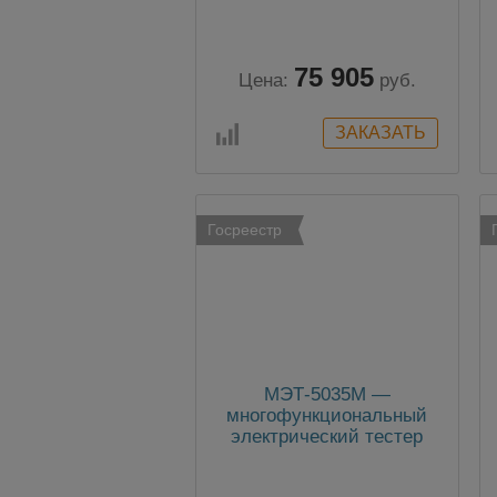
75 905
Цена:
руб.
Госреестр
МЭТ-5035М —
многофункциональный
электрический тестер
для измерения
параметров