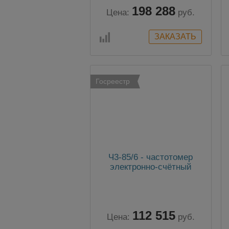
электрических сетей и
198 288
электрооборудования
Цена:
руб.
Госреестр
Ч3-85/6 - частотомер
электронно-счётный
112 515
Цена:
руб.