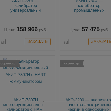
АКИП-7301 —
АКИП-7304 —
калибратор
калибратор
универсальный
промышленных
процессов
158 966
57 475
Цена:
руб.
Цена:
руб.
Госреестр
Госреестр
АКИП-7307H
АКЭ-2200 — анализато
многофункциональный
качества электрическо
калибратор с HART
энергии в однофазных