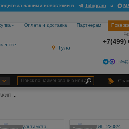
ледите за нашими новостями в
Telegram
и
M
купка
Оплата и доставка
Партнерам
Поверк
Ре
+7(499) 
Тула
info@
Срав
АКИП
Госреестр
Госреестр