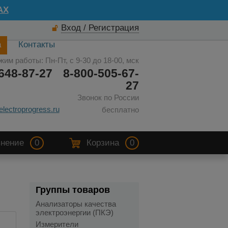
AX
Вход / Регистрация
а
Контакты
жим работы: Пн-Пт, с 9-30 до 18-00, мск
648-87-27
8-800-505-67-
27
Звонок по России
electroprogress.ru
бесплатно
нение
0
Корзина
0
Группы товаров
Анализаторы качества
электроэнергии (ПКЭ)
Измерители