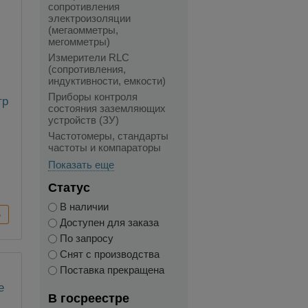
сопротивления
электроизоляции
(мегаомметры,
мегомметры)
Измерители RLC
(сопротивления,
индуктивности, емкости)
Приборы контроля
тр
состояния заземляющих
устройств (ЗУ)
Частотомеры, стандарты
частоты и компараторы
Показать еще
Статус
В наличии
Доступен для заказа
По запросу
Снят с производства
Поставка прекращена
В госреестре