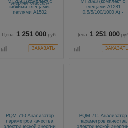
MI 2893 (комплект с
MI 2893 (комплект с
гибкими клещами-
клещами А1281
петлями А1502
0,5/5/100/1000 А) -
30/300/3000 А)
анализатор качества
анализатор качества
электрической энерги
электрической энергии
класса А
1 251 000
1 251 000
класса А
Цена:
руб.
Цена:
ру
PQM-710 Анализатор
PQM-711 Анализатор
параметров качества
параметров качества
электрической энергии
электрической энерги