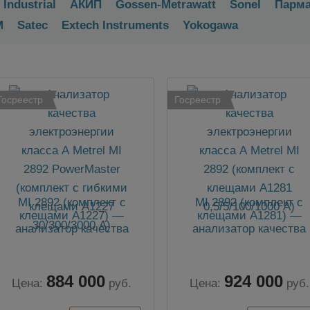
 Industrial
АКИП
Gossen-Metrawatt
Sonel
Парм
M
Satec
Extech Instruments
Yokogawa
Госреестр
Госреестр
MI 2892 (комплект с
MI 2892 (комплект с
клещами А1227) —
клещами А1281) —
анализатор качества
анализатор качества
электроэнергии
электроэнергии
884 000
924 000
Цена:
руб.
Цена:
руб.