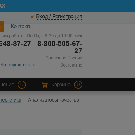
AX
Вход / Регистрация
а
Контакты
жим работы: Пн-Пт, с 9-30 до 18-00, мск
648-87-27
8-800-505-67-
27
Звонок по России
electroprogress.ru
бесплатно
нение
0
Корзина
0
нергетики
Анализаторы качества