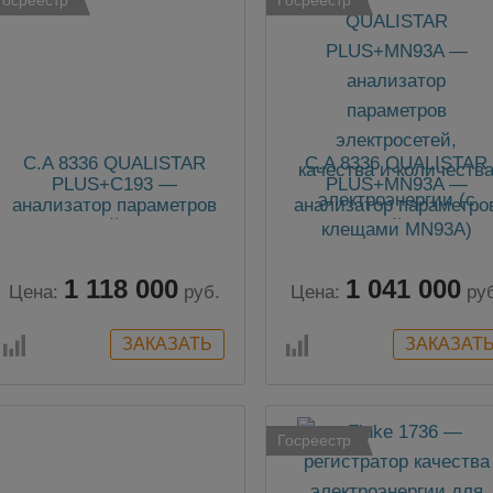
C.A 8336 QUALISTAR
C.A 8336 QUALISTAR
PLUS+C193 —
PLUS+MN93A —
анализатор параметров
анализатор параметро
электросетей, качества и
электросетей, качества
количества
количества
электроэнергии (с
электроэнергии (с
1 118 000
1 041 000
клещами C193)
клещами MN93A)
Цена:
руб.
Цена:
ру
Госреестр