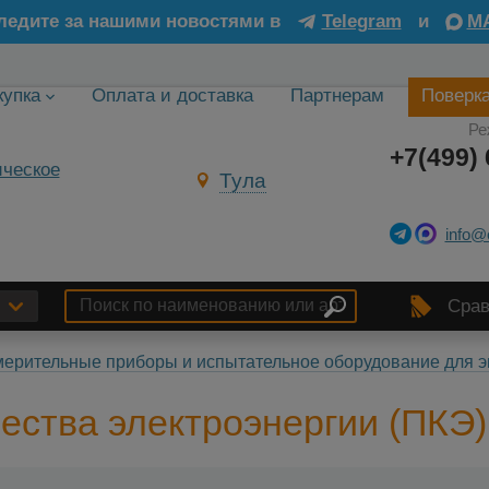
ледите за нашими новостями в
Telegram
и
M
купка
Оплата и доставка
Партнерам
Поверк
Ре
+7(499) 
Тула
info@
Срав
ерительные приборы и испытательное оборудование для э
ества электроэнергии (ПКЭ)