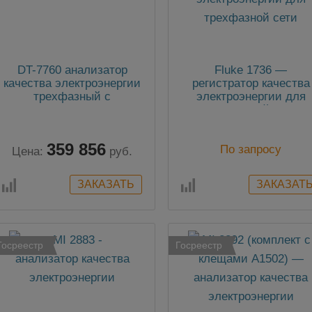
DT-7760 анализатор
Fluke 1736 —
качества электроэнергии
регистратор качества
трехфазный с
электроэнергии для
инфракрасным
трехфазной сети
тепловизором
359 856
По запросу
Цена:
руб.
Госреестр
Госреестр