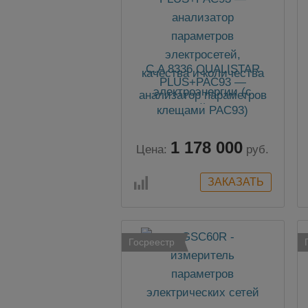
C.A 8336 QUALISTAR
PLUS+PAC93 —
анализатор параметров
электросетей, качества и
количества
электроэнергии (с
1 178 000
клещами PAC93)
Цена:
руб.
Госреестр