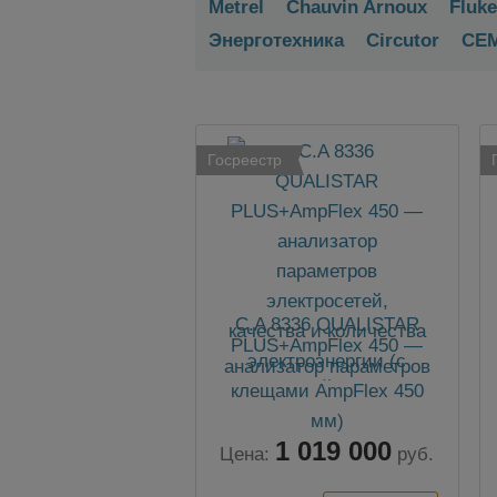
Metrel
Chauvin Arnoux
Fluke
Энерготехника
Circutor
CE
Госреестр
C.A 8336 QUALISTAR
PLUS+AmpFlex 450 —
анализатор параметров
электросетей, качества и
количества
электроэнергии (с
1 019 000
клещами AmpFlex 450
Цена:
руб.
мм)