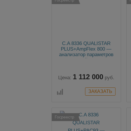
C.A 8336 QUALISTAR
PLUS+AmpFlex 800 —
анализатор параметров
электросетей, качества и
количества
электроэнергии (с
1 112 000
клещами AmpFlex 800
Цена:
руб.
мм)
Госреестр