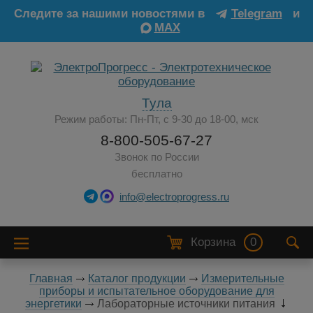
Следите за нашими новостями в
Telegram
и
MAX
Тула
Режим работы: Пн-Пт, с 9-30 до 18-00, мск
8-800-505-67-27
Звонок по России
бесплатно
info@electroprogress.ru
Корзина
0
Главная
Каталог продукции
Измерительные
приборы и испытательное оборудование для
энергетики
Лабораторные источники питания