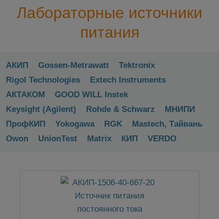
Лабораторные источники
питания
АКИП
Gossen-Metrawatt
Tektronix
Rigol Technologies
Extech Instruments
АКТАКОМ
GOOD WILL Instek
Keysight (Agilent)
Rohde & Schwarz
МНИПИ
ПрофКИП
Yokogawa
RGK
Mastech, Тайвань
Owon
UnionTest
Matrix
КИП
VERDO